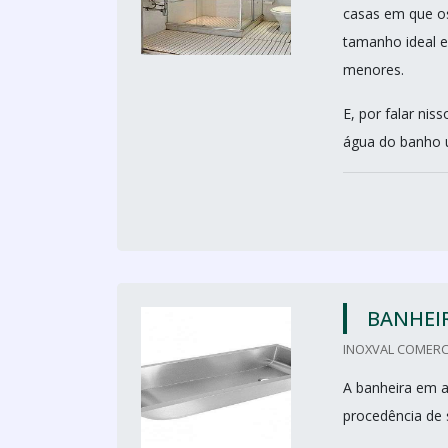
casas em que os
tamanho ideal e
menores.
E, por falar ni
água do banho ul
BANHEI
INOXVAL COMERCI
A banheira em a
procedência de 