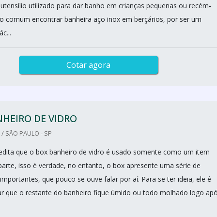
utensílio utilizado para dar banho em crianças pequenas ou recém-
to comum encontrar banheira aço inox em berçários, por ser um
c...
Cotar agora
HEIRO DE VIDRO
/ SÃO PAULO - SP
edita que o box banheiro de vidro é usado somente como um item
parte, isso é verdade, no entanto, o box apresente uma série de
importantes, que pouco se ouve falar por aí. Para se ter ideia, ele é
ar que o restante do banheiro fique úmido ou todo molhado logo ap