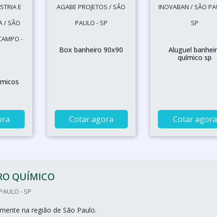
STRIA E
AGABE PROJETOS / SÃO
INOVABAN / SÃO PA
 / SÃO
PAULO - SP
SP
CAMPO -
Box banheiro 90x90
Aluguel banhei
químico sp
ímicos
ora
Cotar agora
Cotar agora
RO QUÍMICO
PAULO - SP
mente na região de São Paulo.