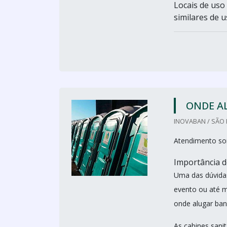
Locais de uso
similares de u
ONDE A
INOVABAN / SÃO 
Atendimento so
Importância d
Uma das dúvidas
evento ou até 
onde alugar ban
As cabines sanit