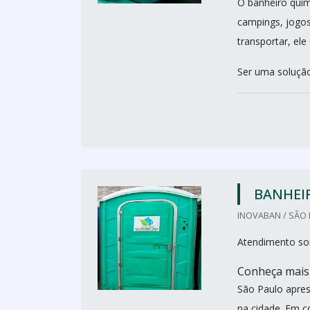
O banheiro quím
campings, jogos 
transportar, ele
Ser uma solução 
BANHEI
INOVABAN / SÃO 
Atendimento so
Conheça mais
São Paulo apres
na cidade. Em c