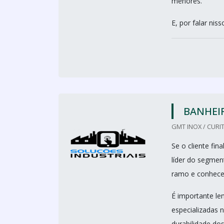
menores.
E, por falar nis
BANHEIR
GMT INOX / CURIT
Se o cliente fi
líder do segmen
ramo e conhecen
É importante le
especializadas 
durabilidade dos