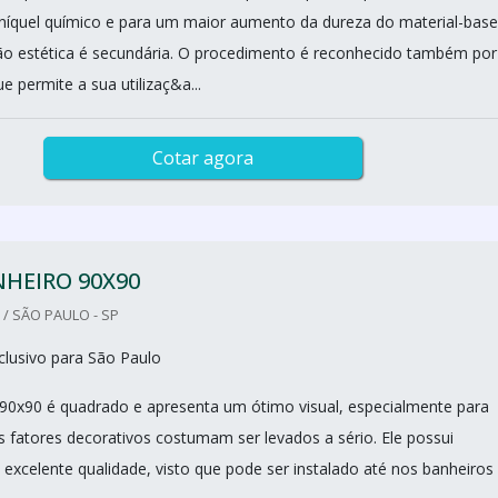
íquel químico e para um maior aumento da dureza do material-base
ão estética é secundária. O procedimento é reconhecido também por
ue permite a sua utilizaç&a...
Cotar agora
HEIRO 90X90
/ SÃO PAULO - SP
lusivo para São Paulo
90x90 é quadrado e apresenta um ótimo visual, especialmente para
 fatores decorativos costumam ser levados a sério. Ele possui
 excelente qualidade, visto que pode ser instalado até nos banheiros