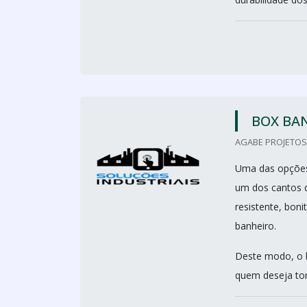
BOX BA
AGABE PROJETOS 
Uma das opções 
um dos cantos d
resistente, bon
banheiro.
Deste modo, o 
quem deseja tor