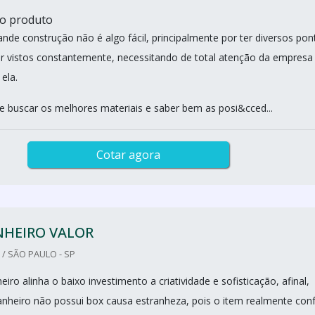
do produto
nde construção não é algo fácil, principalmente por ter diversos pon
r vistos constantemente, necessitando de total atenção da empresa
ela.
e buscar os melhores materiais e saber bem as posi&cced...
Cotar agora
NHEIRO VALOR
/ SÃO PAULO - SP
iro alinha o baixo investimento a criatividade e sofisticação, afinal,
nheiro não possui box causa estranheza, pois o item realmente con