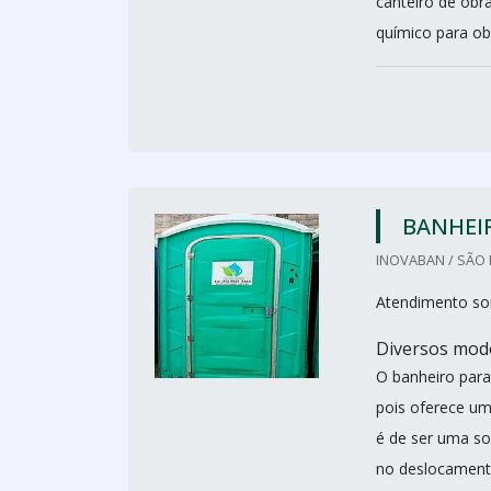
canteiro de obr
químico para ob
BANHEIR
INOVABAN / SÃO 
Atendimento so
Diversos mode
O banheiro para
pois oferece um
é de ser uma sol
no deslocamento