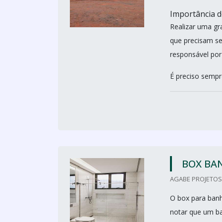
Importância 
Realizar uma gra
que precisam se
responsável por 
É preciso sempr
BOX BA
AGABE PROJETOS 
O box para banhe
notar que um ba